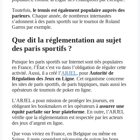
Toutefois,
le tennis est également populaire auprès des
parieurs
. Chaque année, de nombreux internautes
s’adonnent à des paris sportifs sur le tournoi de Roland
Garros par exemple.
Que dit la réglementation au sujet
des paris sportifs ?
Puisque les paris sportifs sur Internet sont très populaires
en France, l’État s’est vu dans l’obligation de réguler cette
activité. Aussi, il a créé l’
ARJEL
, pour
Autorité de
Régulation des Jeux en Ligne
. Cet organisme concerne
les sites de paris sportifs, de paris hippiques, mais aussi les
opérateurs de tournois de poker en ligne.
L’ARJEL a pour mission de protéger les joueurs, en
obligeant les bookmakers et les opérateurs à
assurer une
équité parfaite sur leur plateforme
. En outre, l’ARJEL
vérifie que la réglementation est respectée par les acteurs
des jeux d’argent en ligne.
Que vous viviez en France, en Belgique ou même en
Suisse, il reste cependant nécessaire de suivre les bons